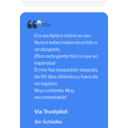
Era escéptico sobre su uso.
Nunca antes había recurrido a
un abogado.
¡Pero esta gente hizo lo que yo
esperaba!
El mío fue despedido después
de 90 días diferidos y fuera de
mi registro.
Muy contenta. Muy
recomendable!
Via Trustpilot
Jim Schielke