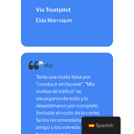
Via Trustpilot
Elda Marroquin
Tenía una multa falsa por
“conducir sin liscene”. "Mis
multas de tráfico" se
encargaron de todo y lo
desestimaron por completo
(incluido el costo de la corte).
Se los recomendaría a un
Spanish
amigo y los volvería a usar si