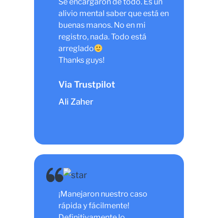
Se encargaron de todo. Es un
alivio mental saber que está en
buenas manos. No en mi
registro, nada. Todo está
arreglado
Thanks guys!
Via Trustpilot
Ali Zaher
¡Manejaron nuestro caso
rápida y fácilmente!
Definitivamente lo