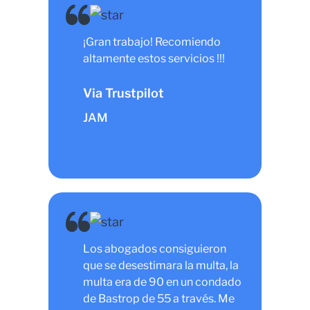
¡Gran trabajo! Recomiendo
altamente estos servicios !!!
Via Trustpilot
JAM
Los abogados consiguieron
que se desestimara la multa, la
multa era de 90 en un condado
de Bastrop de 55 a través. Me