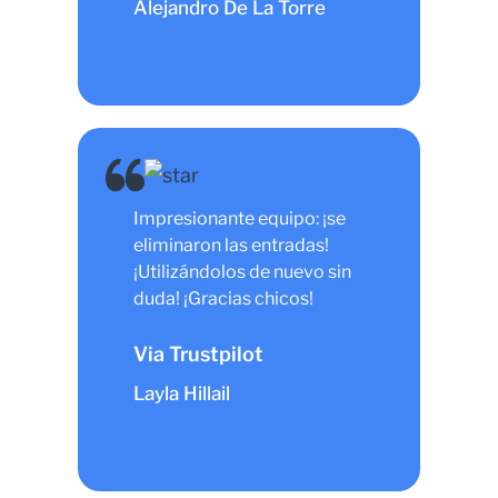
Alejandro De La Torre
Impresionante equipo: ¡se
eliminaron las entradas!
¡Utilizándolos de nuevo sin
duda! ¡Gracias chicos!
Via Trustpilot
Layla Hillail