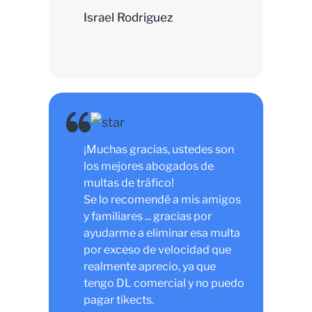
Israel Rodriguez
¡Muchas gracias, ustedes son
los mejores abogados de
multas de tráfico!
Se lo recomendé a mis amigos
y familiares ... gracias por
ayudarme a eliminar esa multa
por exceso de velocidad que
realmente aprecio, ya que
tengo DL comercial y no puedo
pagar tikects.