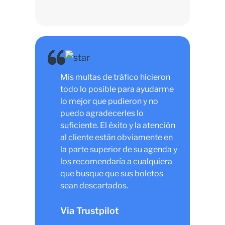
Mis multas de tráfico hicieron
todo lo posible para ayudarme
lo mejor que pudieron y no
puedo agradecerles lo
suficiente. El éxito y la atención
al cliente están obviamente en
la parte superior de su agenda y
los recomendaría a cualquiera
que busque que sus boletos
sean descartados.
Via Trustpilot