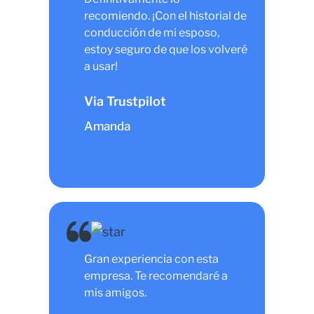
recomiendo. ¡Con el historial de
conducción de mi esposo,
estoy seguro de que los volveré
a usar!
Via Trustpilot
Amanda
Gran experiencia con esta
empresa. Te recomendaré a
mis amigos.