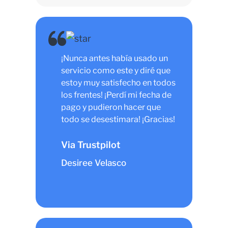
¡Nunca antes había usado un
servicio como este y diré que
estoy muy satisfecho en todos
los frentes! ¡Perdí mi fecha de
pago y pudieron hacer que
todo se desestimara! ¡Gracias!
Via Trustpilot
Desiree Velasco