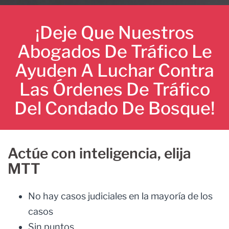
¡Deje Que Nuestros
Abogados De Tráfico Le
Ayuden A Luchar Contra
Las Órdenes De Tráfico
Del Condado De Bosque!
Actúe con inteligencia, elija
MTT
No hay casos judiciales en la mayoría de los
casos
Sin puntos