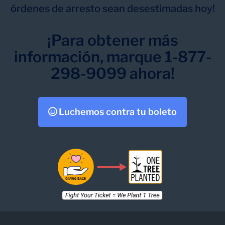
órdenes de arresto sean desestimadas hoy!
¡Para obtener más
información, marque 1-877-
298-9099 ahora!
Luchemos contra tu boleto