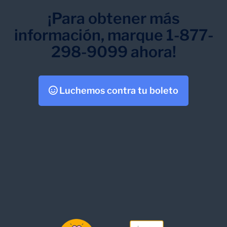
¡Para obtener más
información, marque 1-877-
298-9099 ahora!
Luchemos contra tu boleto