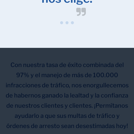
Con nuestra tasa de éxito combinada del
97% y el manejo de más de 100.000
infracciones de tráfico, nos enorgullecemos
de habernos ganado la lealtad y la confianza
de nuestros clientes y clientes. ¡Permítanos
ayudarlo a que sus multas de tráfico y
órdenes de arresto sean desestimadas hoy!