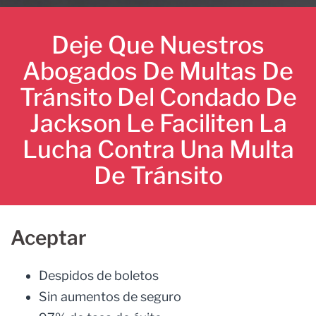
Deje Que Nuestros
Abogados De Multas De
Tránsito Del Condado De
Jackson Le Faciliten La
Lucha Contra Una Multa
De Tránsito
Aceptar
Despidos de boletos
Sin aumentos de seguro