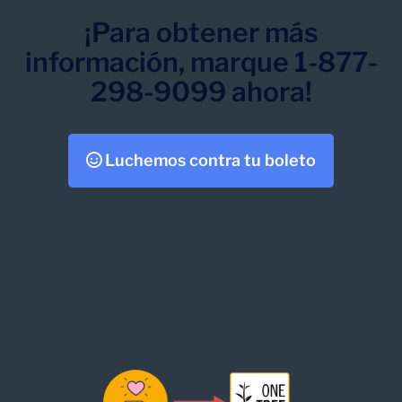
¡Para obtener más
información, marque 1-877-
298-9099 ahora!
Luchemos contra tu boleto