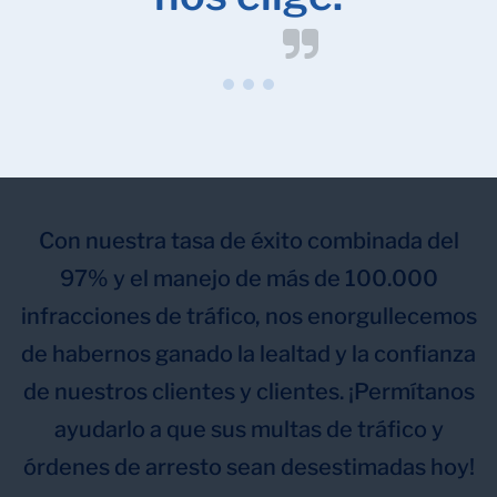
Con nuestra tasa de éxito combinada del
97% y el manejo de más de 100.000
infracciones de tráfico, nos enorgullecemos
de habernos ganado la lealtad y la confianza
de nuestros clientes y clientes. ¡Permítanos
ayudarlo a que sus multas de tráfico y
órdenes de arresto sean desestimadas hoy!