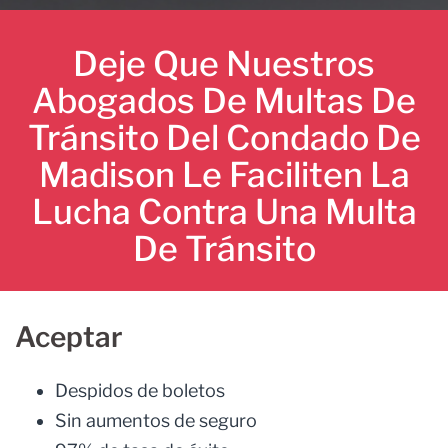
Deje Que Nuestros
Abogados De Multas De
Tránsito Del Condado De
Madison Le Faciliten La
Lucha Contra Una Multa
De Tránsito
Aceptar
Despidos de boletos
Sin aumentos de seguro