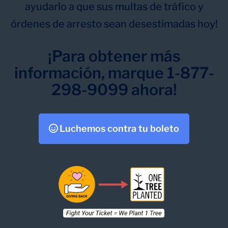
ayudarlo a que sus multas de tráfico y
órdenes de arresto sean desestimadas hoy!
¡Para obtener más
información, marque 1-877-
298-9099 ahora!
Luchemos contra tu boleto