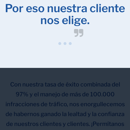
Por eso nuestra cliente
nos elige.
Con nuestra tasa de éxito combinada del
97% y el manejo de más de 100.000
infracciones de tráfico, nos enorgullecemos
de habernos ganado la lealtad y la confianza
de nuestros clientes y clientes. ¡Permítanos